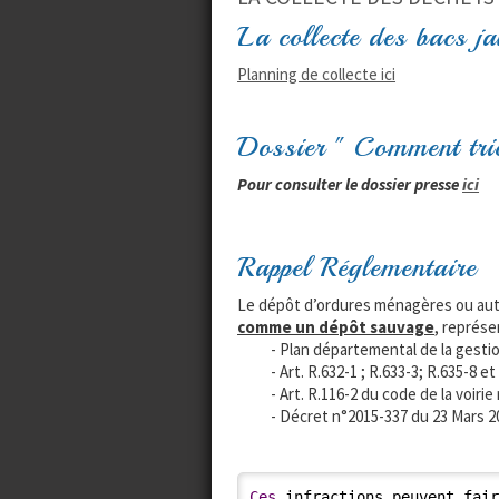
La collecte des bacs j
Planning de collecte ici
Dossier " Comment trier
Pour consulter le dossier presse
ici
Rappel Réglementaire
Le dépôt d’ordures ménagères ou au
comme un dépôt sauvage
, représe
- Plan départemental de la gestio
- Art. R.632-1 ; R.633-3; R.635-8 et
- Art. R.116-2 du code de la voirie 
- Décret n°2015-337 du 23 Mars 2015
Ces
 infractions peuvent fai