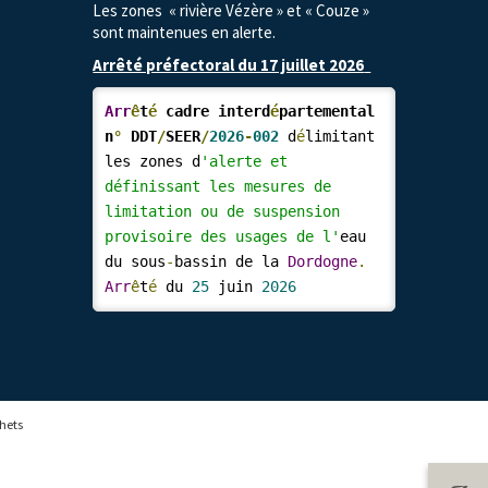
Les zones « rivière Vézère » et « Couze »
sont maintenues en alerte.
Arrêté préfectoral du 17 juillet 2026
Arr
ê
t
é
 cadre interd
é
partemental 
n
°
 DDT
/
SEER
/
2026
-
002
d
é
limitant 
les zones d
'alerte et 
définissant les mesures de 
limitation ou de suspension
provisoire des usages de l'
eau 
du sous
-
bassin de la 
Dordogne
.
Arr
ê
t
é
 du 
25
 juin 
2026
hets