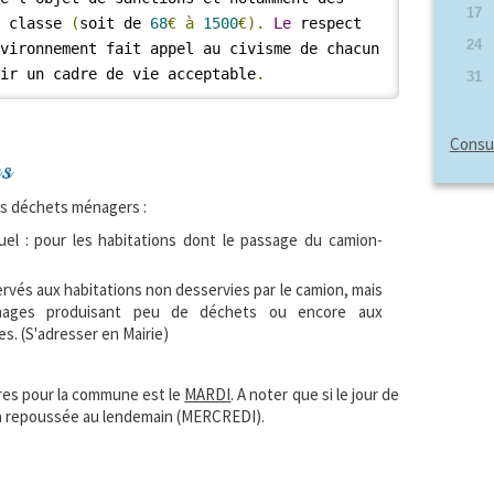
17
e classe 
(
soit de 
68
€
à
1500
€).
Le
 respect 
24
vironnement fait appel au civisme de chacun 
nir un cadre de vie acceptable
.
31
Consul
es
des déchets ménagers :
uel : pour les habitations dont le passage du camion-
ervés aux habitations non desservies par le camion, mais
ages produisant peu de déchets ou encore aux
s. (S'adresser en Mairie)
res pour la commune est le
MARDI
. A noter que si le jour de
sera repoussée au lendemain (MERCREDI).