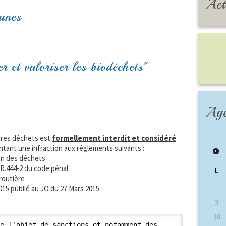
Act
aunes
 et valoriser les biodéchets"
Ag
tres déchets est
formellement interdit et considéré
ntant une infraction aux réglements suivants :
n des déchets
 R.444-2 du code pénal
L
routière
 publié au JO du 27 Mars 2015.
3
10
re l
’
objet de sanctions et notamment des 