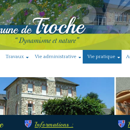
Travaux
Vie administrative
Vie pratique
A
e
Informations :