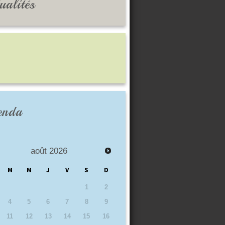
ualités
enda
août
2026
M
M
J
V
S
D
1
2
4
5
6
7
8
9
11
12
13
14
15
16