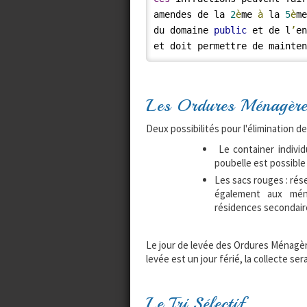
amendes de la 
2
è
me 
à
 la 
5
è
m
du domaine 
public
 et de l
’
en
et doit permettre de mainte
Les Ordures Ménagèr
Deux possibilités pour l'élimination 
Le container individ
poubelle est possible
Les sacs rouges : rés
également aux mén
résidences secondaire
Le jour de levée des Ordures Ménagè
levée est un jour férié, la collecte 
Le Tri Sélectif