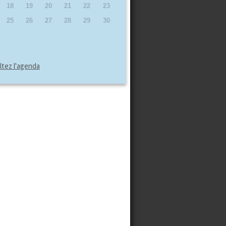
18
19
20
21
22
23
25
26
27
28
29
30
tez l'agenda