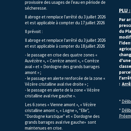
provisoire des usages de l’eau en période de
sécheresse.
​PLU :
Il abroge et remplace l'arrêté du 3 juillet 2026
Par ar
et est applicable à compter du 17 juillet 2026
prescr
du Pl
Il prévoit :
modif
Il abroge et remplace l'arrêté du 3 juillet 2026
l'ide
et est applicable à compter du 18 juillet 2026
agric
chang
- le passage en crise des quatre zones «
d'une
Auvézère », « Corrèze amont », « Corrèze
class
aval » et « Dordogne des grands barrages
parce
amont » ;
l'arrê
- le passage en alerte renforcée de la zone «
:
Arrê
Vézère cristalline aval rive droite » ;
- le passage en alerte de la zone « Vézère
cristalline aval rive gauche ».
*
Délib
Les 6 zones « Vienne amont », « Vézère
*
Délib
cristalline amont », « Logne », "Elle",
Préemp
"Dordogne karstique" et « Dordogne des
grands barrages aval rive gauche» sont
maintenues en crise.