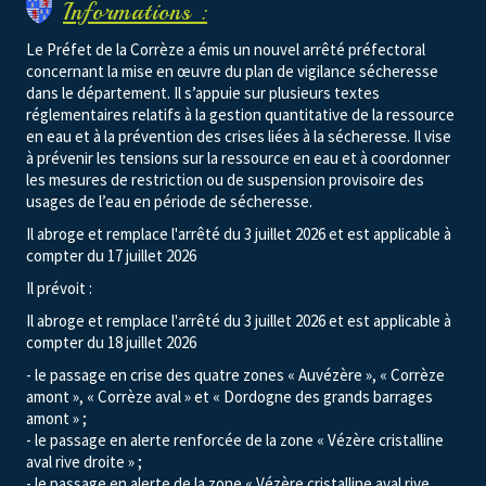
Informations :
Le Préfet de la Corrèze a émis un nouvel arrêté préfectoral
concernant la mise en œuvre du plan de vigilance sécheresse
dans le département. Il s’appuie sur plusieurs textes
réglementaires relatifs à la gestion quantitative de la ressource
en eau et à la prévention des crises liées à la sécheresse. Il vise
à prévenir les tensions sur la ressource en eau et à coordonner
les mesures de restriction ou de suspension provisoire des
usages de l’eau en période de sécheresse.
Il abroge et remplace l'arrêté du 3 juillet 2026 et est applicable à
compter du 17 juillet 2026
Il prévoit :
Il abroge et remplace l'arrêté du 3 juillet 2026 et est applicable à
compter du 18 juillet 2026
- le passage en crise des quatre zones « Auvézère », « Corrèze
amont », « Corrèze aval » et « Dordogne des grands barrages
amont » ;
- le passage en alerte renforcée de la zone « Vézère cristalline
aval rive droite » ;
- le passage en alerte de la zone « Vézère cristalline aval rive