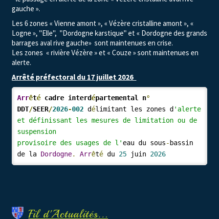
gauche ».
Les 6 zones « Vienne amont », « Vézère cristalline amont », «
Logne », "Elle", "Dordogne karstique" et « Dordogne des grands
barrages aval rive gauche» sont maintenues en crise.
Les zones « rivière Vézère » et « Couze » sont maintenues en
alerte.
Arrêté préfectoral du 17 juillet 2026
Arr
ê
t
é
 cadre interd
é
partemental n
°
DDT
/
SEER
/
2026
-
002
d
é
limitant les zones d
'alerte 
et définissant les mesures de limitation ou de 
suspension
provisoire des usages de l'
eau du sous
-
bassin 
de la 
Dordogne
.
Arr
ê
t
é
 du 
25
 juin 
2026
Fil d'Actualités...