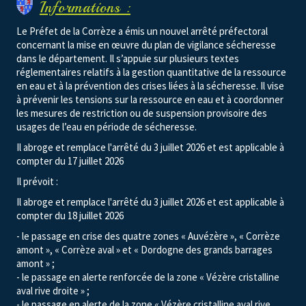
Informations :
Le Préfet de la Corrèze a émis un nouvel arrêté préfectoral
concernant la mise en œuvre du plan de vigilance sécheresse
dans le département. Il s’appuie sur plusieurs textes
réglementaires relatifs à la gestion quantitative de la ressource
en eau et à la prévention des crises liées à la sécheresse. Il vise
à prévenir les tensions sur la ressource en eau et à coordonner
les mesures de restriction ou de suspension provisoire des
usages de l’eau en période de sécheresse.
Il abroge et remplace l'arrêté du 3 juillet 2026 et est applicable à
compter du 17 juillet 2026
Il prévoit :
Il abroge et remplace l'arrêté du 3 juillet 2026 et est applicable à
compter du 18 juillet 2026
- le passage en crise des quatre zones « Auvézère », « Corrèze
amont », « Corrèze aval » et « Dordogne des grands barrages
amont » ;
- le passage en alerte renforcée de la zone « Vézère cristalline
aval rive droite » ;
- le passage en alerte de la zone « Vézère cristalline aval rive