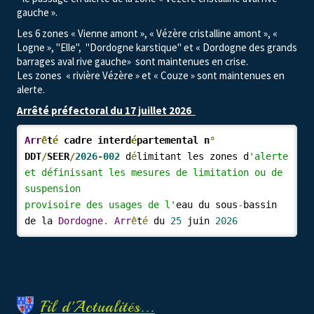
gauche ».
Les 6 zones « Vienne amont », « Vézère cristalline amont », «
Logne », "Elle", "Dordogne karstique" et « Dordogne des grands
barrages aval rive gauche» sont maintenues en crise.
Les zones « rivière Vézère » et « Couze » sont maintenues en
alerte.
Arrêté préfectoral du 17 juillet 2026
Arr
ê
t
é
 cadre interd
é
partemental n
°
DDT
/
SEER
/
2026
-
002
d
é
limitant les zones d
'alerte 
et définissant les mesures de limitation ou de 
suspension
provisoire des usages de l'
eau du sous
-
bassin 
de la 
Dordogne
.
Arr
ê
t
é
 du 
25
 juin 
2026
Fil d'Actualités...