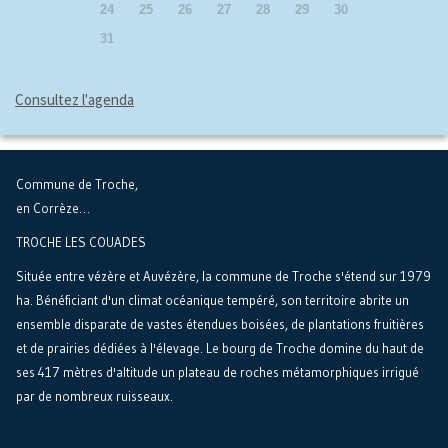
24
25
26
27
28
29
30
31
Consultez l'agenda
Commune de Troche,
en Corrèze…
TROCHE LES COUADES
Située entre vézère et Auvézère, la commune de Troche s'étend sur 1979
ha. Bénéficiant d'un climat océanique tempéré, son territoire abrite un
ensemble disparate de vastes étendues boisées, de plantations fruitières
et de prairies dédiées à l'élevage. Le bourg de Troche domine du haut de
ses 417 mètres d'altitude un plateau de roches métamorphiques irrigué
par de nombreux ruisseaux.